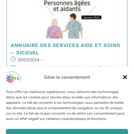
ANNUAIRE DES SERVICES AIDE ET SOINS
– SICOVAL
20/02/2024
La personne agée à domicile
/
Non classé
/
Public
1 min read
Gérer le consentement
Continuer la lecture
Pour offrir les meilleures expériences, nous utilisons des technologies
telles que les cookies pour stocker et/ou accéder aux informations des
CPTS PORTES DU LAURAGAIS
appareils. Le fait de consentir à ces technologies nous permettra de traiter
des données telles que le comportement de navigation ou les ID uniques
6 rue Jean Ingres 31320 Castanet Tolosan
sur ce site. Le fait de ne pas consentir ou de retirer son consentement peut
Secrétariat : 07 66 77 34 63
avoir un effet négatif sur certaines caractéristiques et fonctions.
Coordination : 07 67 75 74 01