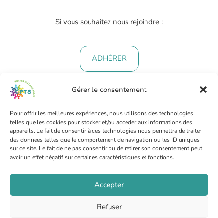
Si vous souhaitez nous rejoindre :
ADHÉRER
Gérer le consentement
Pour offrir les meilleures expériences, nous utilisons des technologies
telles que les cookies pour stocker et/ou accéder aux informations des
CPTS PORTES DU LAURAGAIS
appareils. Le fait de consentir à ces technologies nous permettra de traiter
des données telles que le comportement de navigation ou les ID uniques
6 rue Jean Ingres 31320 Castanet Tolosan
sur ce site. Le fait de ne pas consentir ou de retirer son consentement peut
Secrétariat : 07 66 77 34 63
avoir un effet négatif sur certaines caractéristiques et fonctions.
Coordination : 07 67 75 74 01
Accepter
Espace adhérent
Refuser