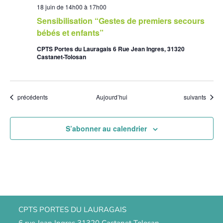
18 juin de 14h00
à
17h00
Sensibilisation “Gestes de premiers secours
bébés et enfants”
CPTS Portes du Lauragais 6 Rue Jean Ingres, 31320
Castanet-Tolosan
Évènements
Évènements
précédents
Aujourd’hui
suivants
S’abonner au calendrier
CPTS PORTES DU LAURAGAIS