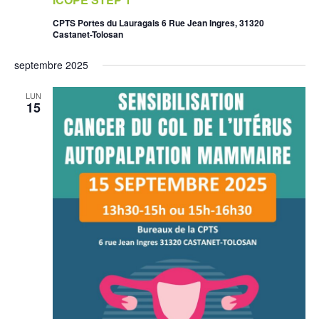
V
CPTS Portes du Lauragais 6 Rue Jean Ingres, 31320
Castanet-Tolosan
U
septembre 2025
E
LUN
15
S
É
V
È
N
E
M
E