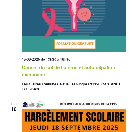
N
T
S
15/09/2025 de 13h30
à
16h30
Cancer du col de l’utérus et autopalpation
mammaire
Les Claires Fontaines, 6 rue Jean Ingres 31320 CASTANET
TOLOSAN
JEU
18