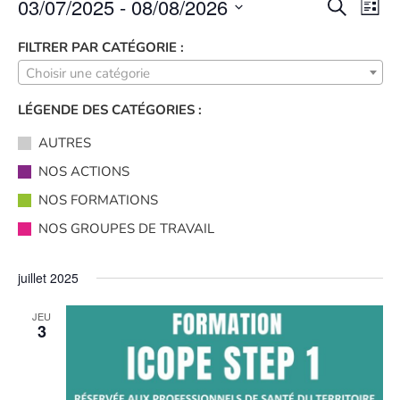
03/07/2025
 - 
08/08/2026
N
R
R
L
e
A
S
i
E
c
FILTRER PAR CATÉGORIE :
s
V
é
h
t
Choisir une catégorie
C
I
l
e
e
r
G
e
LÉGENDE DES CATÉGORIES :
H
c
c
A
h
AUTRES
E
t
T
e
NOS ACTIONS
i
I
R
NOS FORMATIONS
o
O
C
n
N
NOS GROUPES DE TRAVAIL
n
D
H
e
juillet 2025
E
E
z
V
JEU
u
E
U
3
n
E
T
e
S
d