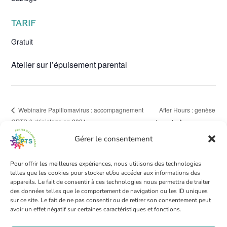
TARIF
Gratuit
Atelier sur l’épuisement parental
After Hours : genèse
Webinaire Papillomavirus : accompagnement
CPTS & dépistage en 2024
des cpts
Gérer le consentement
Pour offrir les meilleures expériences, nous utilisons des technologies
telles que les cookies pour stocker et/ou accéder aux informations des
CPTS PORTES DU LAURAGAIS
appareils. Le fait de consentir à ces technologies nous permettra de traiter
des données telles que le comportement de navigation ou les ID uniques
6 rue Jean Ingres 31320 Castanet Tolosan
sur ce site. Le fait de ne pas consentir ou de retirer son consentement peut
Secrétariat : 07 66 77 34 63
avoir un effet négatif sur certaines caractéristiques et fonctions.
Coordination : 07 67 75 74 01