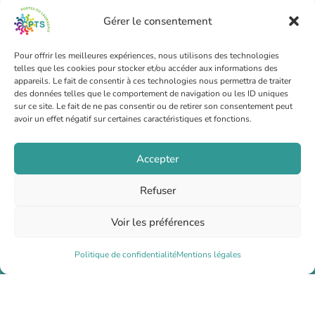
Gérer le consentement
Pour offrir les meilleures expériences, nous utilisons des technologies
telles que les cookies pour stocker et/ou accéder aux informations des
CPTS PORTES DU LAURAGAIS
appareils. Le fait de consentir à ces technologies nous permettra de traiter
des données telles que le comportement de navigation ou les ID uniques
6 rue Jean Ingres 31320 Castanet Tolosan
sur ce site. Le fait de ne pas consentir ou de retirer son consentement peut
Secrétariat : 07 66 77 34 63
avoir un effet négatif sur certaines caractéristiques et fonctions.
Coordination : 07 67 75 74 01
Accepter
Espace adhérent
Refuser
Missions
Voir les préférences
Professionnels de santé
Politique de confidentialité
Mentions légales
Partenaires
Mentions légales
Politique de confidentialité