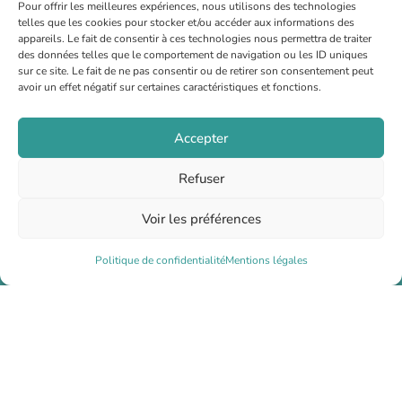
Pour offrir les meilleures expériences, nous utilisons des technologies
telles que les cookies pour stocker et/ou accéder aux informations des
CPTS PORTES DU LAURAGAIS
appareils. Le fait de consentir à ces technologies nous permettra de traiter
des données telles que le comportement de navigation ou les ID uniques
6 rue Jean Ingres 31320 Castanet Tolosan
sur ce site. Le fait de ne pas consentir ou de retirer son consentement peut
Secrétariat : 07 66 77 34 63
avoir un effet négatif sur certaines caractéristiques et fonctions.
Coordination : 07 67 75 74 01
Accepter
Espace adhérent
Refuser
Missions
Voir les préférences
Professionnels de santé
Politique de confidentialité
Mentions légales
Partenaires
Mentions légales
Politique de confidentialité
Copyright 2026 - Site créé par
Corinne